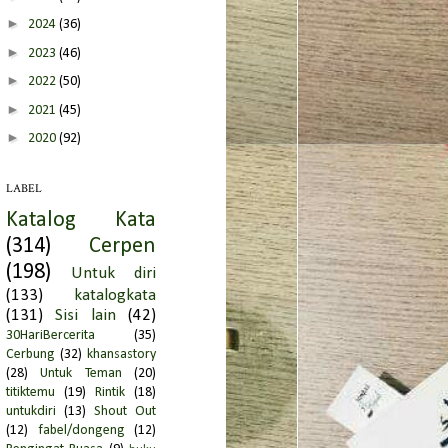
►
2024
(36)
►
2023
(46)
►
2022
(50)
►
2021
(45)
►
2020
(92)
►
2019
(66)
LABEL
▼
2018
(95)
Katalog Kata
►
Desember
(4)
(314)
Cerpen
►
November
(4)
(198)
Untuk diri
►
Oktober
(10)
(133)
katalogkata
►
September
(4)
(131)
Sisi lain
(42)
►
Agustus
(2)
30HariBercerita
(35)
Cerbung
(32)
khansastory
►
Juli
(8)
(28)
Untuk Teman
(20)
►
Juni
(21)
titiktemu
(19)
Rintik
(18)
untukdiri
(13)
Shout Out
►
Mei
(17)
(12)
fabel/dongeng
(12)
▼