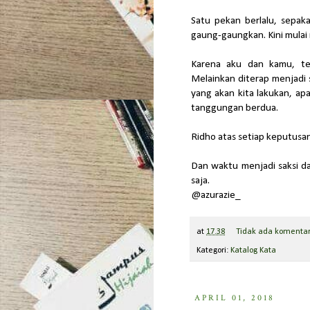
Satu pekan berlalu, sepak
gaung-gaungkan. Kini mulai
Karena aku dan kamu, tela
Melainkan diterap menjadi 
yang akan kita lakukan, ap
tanggungan berdua.
Ridho atas setiap keputusa
Dan waktu menjadi saksi da
saja.
@azurazie_
at
17.38
Tidak ada komenta
Kategori:
Katalog Kata
APRIL 01, 2018