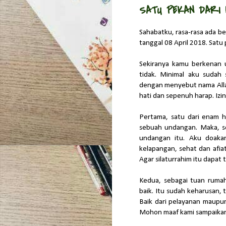
SATU PEKAN DARI H
Sahabatku, rasa-rasa ada b
tanggal 08 April 2018. Satu
Sekiranya kamu berkenan u
tidak. Minimal aku sudah
dengan menyebut nama All
hati dan sepenuh harap. Izi
Pertama, satu dari enam h
sebuah undangan. Maka, s
undangan itu. Aku doaka
kelapangan, sehat dan afiat
Agar silaturrahim itu dapat t
Kedua, sebagai tuan ruma
baik. Itu sudah keharusan, 
Baik dari pelayanan maupun
Mohon maaf kami sampaikan