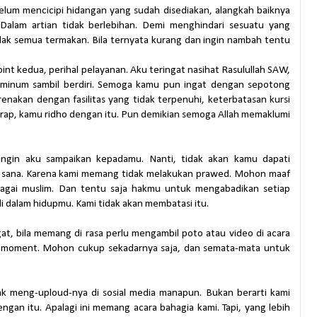
ebelum mencicipi hidangan yang sudah disediakan, alangkah baiknya
Dalam artian tidak berlebihan. Demi menghindari sesuatu yang
idak semua termakan. Bila ternyata kurang dan ingin nambah tentu
nt kedua, perihal pelayanan. Aku teringat nasihat Rasulullah SAW,
minum sambil berdiri. Semoga kamu pun ingat dengan sepotong
karenakan dengan fasilitas yang tidak terpenuhi, keterbatasan kursi
arap, kamu ridho dengan itu. Pun demikian semoga Allah memaklumi
 ingin aku sampaikan kepadamu. Nanti, tidak akan kamu dapati
 sana. Karena kami memang tidak melakukan prawed. Mohon maaf
sebagai muslim. Dan tentu saja hakmu untuk mengabadikan setiap
 dalam hidupmu. Kami tidak akan membatasi itu.
at, bila memang di rasa perlu mengambil poto atau video di acara
 moment. Mohon cukup sekadarnya saja, dan semata-mata untuk
 meng-uploud-nya di sosial media manapun. Bukan berarti kami
dengan itu. Apalagi ini memang acara bahagia kami. Tapi, yang lebih