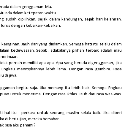
berada dalam genggaman-Mu.
-Mu ada dalam ketepatan waktu.
ng sudah dipilihkan, sejak dalam kandungan, sejak hari kelahiran.
g lurus dengan kebaikan-kebaikan.
 keinginan. Jauh dari yang diidamkan. Semoga hati itu selalu dalam
k dalam kedewasaan. Sebab, adakalanya pilihan terbaik adalah mau
enerimaan.
 tidak pernah memiliki apa-apa. Apa yang berada digenggaman, jika
Engkau menitipkannya lebih lama. Dengan rasa gembira. Rasa
lu di jiwa.
nggaman begitu saja. Jika memang itu lebih baik. Semoga Engkau
uan untuk menerima. Dengan rasa ikhlas. Jauh dari rasa was-was.
.
hal itu : perkara untuk seorang muslim selalu baik. Jika diberi
ka di beri ujian, mereka bersabar.
ak bisa aku pahami?