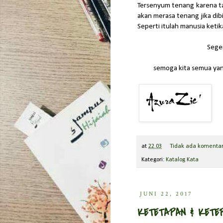
Tersenyum tenang karena 
akan merasa tenang jika dibi
Seperti itulah manusia ketik
Sege
semoga kita semua yan
at
22.03
Tidak ada komenta
Kategori:
Katalog Kata
JUNI 22, 2017
KETETAPAN & KETE