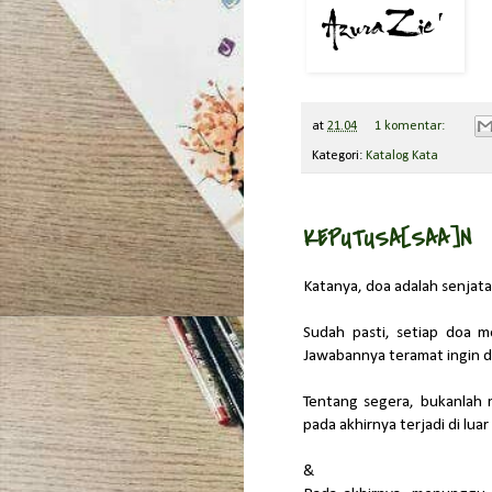
at
21.04
1 komentar:
Kategori:
Katalog Kata
KEPUTUSA[SAA]N
Katanya, doa adalah senjata. 
Sudah pasti, setiap doa me
Jawabannya teramat ingin d
Tentang segera, bukanlah
pada akhirnya terjadi di lua
&