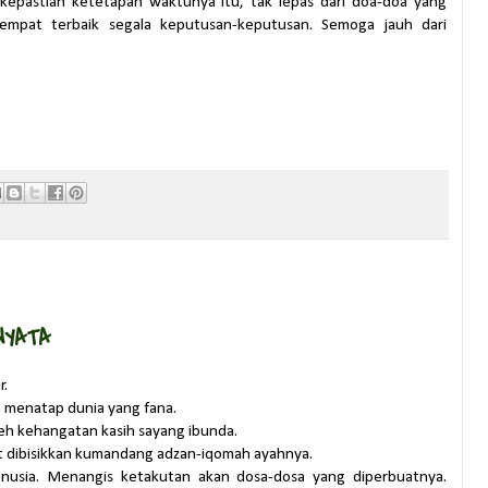
epastian ketetapan waktunya itu, tak lepas dari doa-doa yang
 tempat terbaik segala keputusan-keputusan. Semoga jauh dari
NYATA
r.
 menatap dunia yang fana.
leh kehangatan kasih sayang ibunda.
 dibisikkan kumandang adzan-iqomah ayahnya.
anusia. Menangis ketakutan akan dosa-dosa yang diperbuatnya.