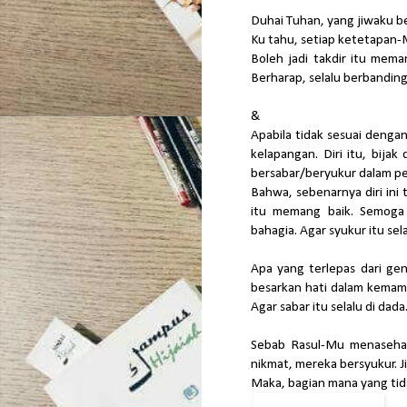
Duhai Tuhan, yang jiwaku 
Ku tahu, setiap ketetapan
Boleh jadi takdir itu mema
Berharap, selalu berbandin
&
Apabila tidak sesuai dengan
kelapangan. Diri itu, bija
bersabar/beryukur dalam p
Bahwa, sebenarnya diri ini
itu memang baik. Semoga 
bahagia. Agar syukur itu sela
Apa yang terlepas dari ge
besarkan hati dalam kemamp
Agar sabar itu selalu di dada
Sebab Rasul-Mu menasehati 
nikmat, mereka bersyukur. Ji
Maka, bagian mana yang tid