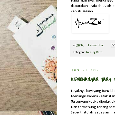
Pada akhirnya, menunggu k
diutarakan. Adalah Allah
keputusasaan.
at
20.32
1 komentar:
Kategori:
Katalog Kata
JUNI 24, 2017
KEMENANGAN YANG 
Layaknya bayi yang baru lahi
Menangis karena ketakutan
Tersenyum ketika dipeluk o
Dan termenung tenang saat
Seperti itulah sebagian m