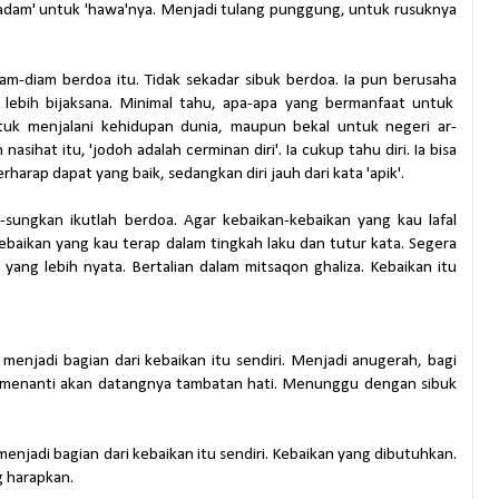
adam' untuk 'hawa'nya. Menjadi tulang punggung, untuk rusuknya
iam-diam berdoa itu. Tidak sekadar sibuk berdoa. Ia pun berusaha
h lebih bijaksana. Minimal tahu, apa-apa yang bermanfaat untuk
tuk menjalani kehidupan dunia, maupun bekal untuk negeri ar-
nasihat itu, 'jodoh adalah cerminan diri'. Ia cukup tahu diri. Ia bisa
erharap dapat yang baik, sedangkan diri jauh dari kata 'apik'.
-sungkan ikutlah berdoa. Agar kebaikan-kebaikan yang kau lafal
ebaikan yang kau terap dalam tingkah laku dan tutur kata. Segera
ang lebih nyata. Bertalian dalam mitsaqon ghaliza. Kebaikan itu
 menjadi bagian dari kebaikan itu sendiri. Menjadi anugerah, bagi
h menanti akan datangnya tambatan hati. Menunggu dengan sibuk
menjadi bagian dari kebaikan itu sendiri. Kebaikan yang dibutuhkan.
 harapkan.