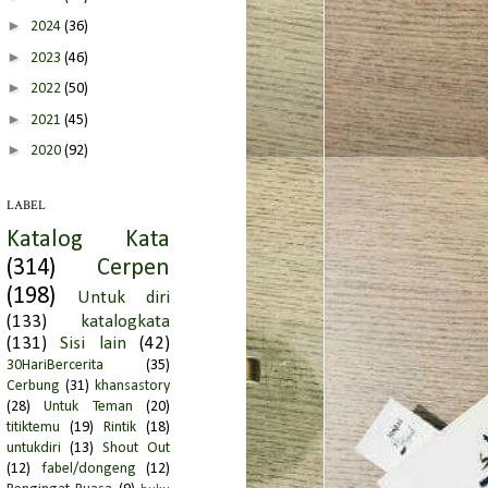
►
2024
(36)
►
2023
(46)
►
2022
(50)
►
2021
(45)
►
2020
(92)
►
2019
(66)
LABEL
►
2018
(95)
Katalog Kata
▼
2017
(51)
(314)
Cerpen
►
November
(1)
(198)
Untuk diri
►
Oktober
(9)
(133)
katalogkata
►
September
(4)
(131)
Sisi lain
(42)
►
Agustus
(5)
30HariBercerita
(35)
Cerbung
(31)
khansastory
►
Juli
(6)
(28)
Untuk Teman
(20)
▼
Juni
(10)
titiktemu
(19)
Rintik
(18)
untukdiri
(13)
Shout Out
MENJADI KEBAIKAN
(12)
fabel/dongeng
(12)
KEPUTUSA[SAA]N