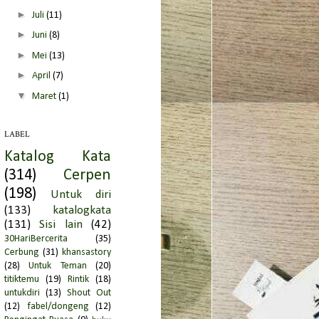
►
Juli
(11)
►
Juni
(8)
►
Mei
(13)
►
April
(7)
▼
Maret
(1)
IDUL FITRI 1447H
LABEL
►
Februari
(3)
Katalog Kata
►
2025
(27)
(314)
Cerpen
►
2024
(36)
(198)
Untuk diri
►
2023
(46)
(133)
katalogkata
►
(131)
2022
Sisi lain
(50)
(42)
30HariBercerita
(35)
►
2021
(45)
Cerbung
(31)
khansastory
►
2020
(92)
(28)
Untuk Teman
(20)
titiktemu
(19)
Rintik
(18)
►
2019
(66)
untukdiri
(13)
Shout Out
►
2018
(95)
(12)
fabel/dongeng
(12)