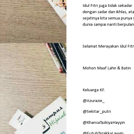
Idul Fitri juga tidak seka
dengan sadar dan ikhlas, at
sejatinya kita semua punya y
dunia sampai nanti berpulan
Selamat Merayakan Idul Fit
Mohon Maaf Lahir & Batin
Keluarga KF.
@Azurazie_
@Sekitar_putri
@KhansaTazkiyaHayyin
@FutuhTazakkaLayyin