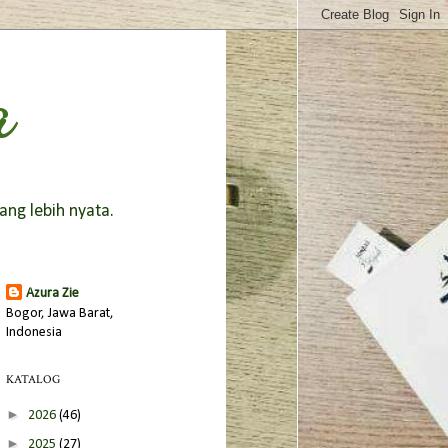
a
ang lebih nyata.
Azura Zie
Bogor, Jawa Barat,
Indonesia
KATALOG
►
2026
(46)
►
2025
(27)