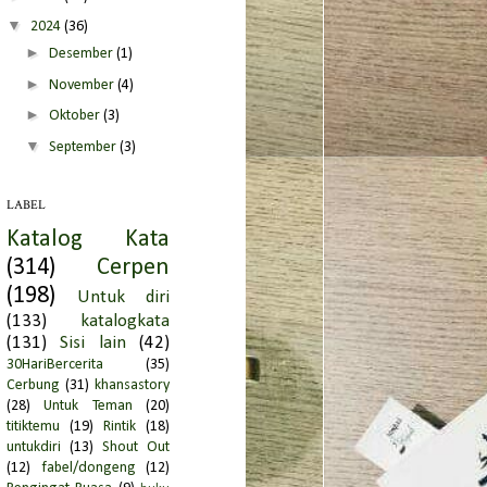
▼
2024
(36)
►
Desember
(1)
►
November
(4)
►
Oktober
(3)
▼
September
(3)
BERPERAN,
BAPERAN
LABEL
SUDAH BENAR
Katalog Kata
ITU LEBIH BAIK
(314)
Cerpen
►
Juli
(1)
(198)
Untuk diri
►
Juni
(2)
(133)
katalogkata
(131)
Sisi lain
(42)
►
Mei
(3)
30HariBercerita
(35)
►
April
(4)
Cerbung
(31)
khansastory
(28)
Untuk Teman
(20)
►
Maret
(5)
titiktemu
(19)
Rintik
(18)
►
Februari
(1)
untukdiri
(13)
Shout Out
(12)
fabel/dongeng
(12)
►
Januari
(9)