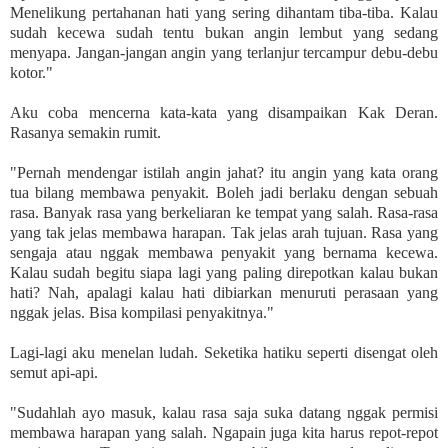
Menelikung pertahanan hati yang sering dihantam tiba-tiba. Kalau
sudah kecewa sudah tentu bukan angin lembut yang sedang
menyapa. Jangan-jangan angin yang terlanjur tercampur debu-debu
kotor."
Aku coba mencerna kata-kata yang disampaikan Kak Deran.
Rasanya semakin rumit.
"Pernah mendengar istilah angin jahat? itu angin yang kata orang
tua bilang membawa penyakit. Boleh jadi berlaku dengan sebuah
rasa. Banyak rasa yang berkeliaran ke tempat yang salah. Rasa-rasa
yang tak jelas membawa harapan. Tak jelas arah tujuan. Rasa yang
sengaja atau nggak membawa penyakit yang bernama kecewa.
Kalau sudah begitu siapa lagi yang paling direpotkan kalau bukan
hati? Nah, apalagi kalau hati dibiarkan menuruti perasaan yang
nggak jelas. Bisa kompilasi penyakitnya."
Lagi-lagi aku menelan ludah. Seketika hatiku seperti disengat oleh
semut api-api.
"Sudahlah ayo masuk, kalau rasa saja suka datang nggak permisi
membawa harapan yang salah. Ngapain juga kita harus repot-repot