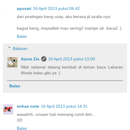
ayusari
16 April 2013 pukul 06.42
dari postingan bang uzay, aku berasa jd azalia nya.
bagus bang, insyaallah mau sering2 mampir ah. baca2 :)
Balas
Balasan
Azura Zie
16 April 2013 pukul 13.00
Wah selamat datang kembali di taman baca Lakaran
Minda kalau gitu ya :)
Balas
enhas note
16 April 2013 pukul 14.31
aaaahhh, urusan hati memang rumit deh...
XD
Balas