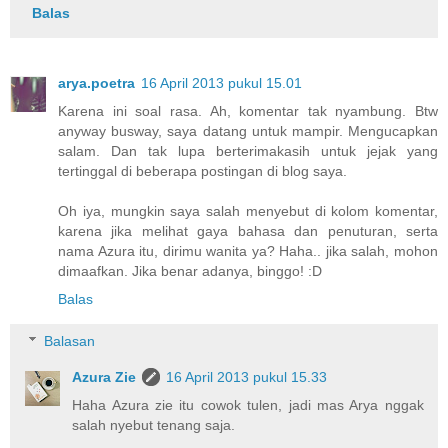
Balas
arya.poetra
16 April 2013 pukul 15.01
Karena ini soal rasa. Ah, komentar tak nyambung. Btw
anyway busway, saya datang untuk mampir. Mengucapkan
salam. Dan tak lupa berterimakasih untuk jejak yang
tertinggal di beberapa postingan di blog saya.
Oh iya, mungkin saya salah menyebut di kolom komentar,
karena jika melihat gaya bahasa dan penuturan, serta
nama Azura itu, dirimu wanita ya? Haha.. jika salah, mohon
dimaafkan. Jika benar adanya, binggo! :D
Balas
Balasan
Azura Zie
16 April 2013 pukul 15.33
Haha Azura zie itu cowok tulen, jadi mas Arya nggak
salah nyebut tenang saja.