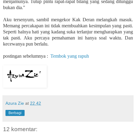
menjamunya. Tutup pintu rapat-rapat bilang yang sedang ditunggu
bukan dia."
Aku tersenyum, sambil mengekor Kak Deran melangkah masuk.
Memang percakapan ini tidak membuahkan kesimpulan yang pasti.
Seperti halnya hati yang kadang suka terlanjur mengharapkan yang
tak pasti. Aku percaya pemahaman ini hanya soal waktu. Dan
kecewanya pun berlalu.
postingan sebelumnya :
Tembok yang rapuh
Azura Zie
at
22.42
Berbagi
12 komentar: