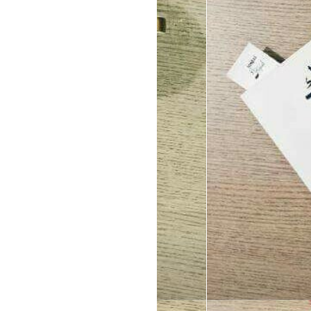
►
Juli
(18)
►
Juni
(22)
►
Mei
(14)
►
April
(19)
►
Maret
(22)
►
Februari
(11)
►
Januari
(3)