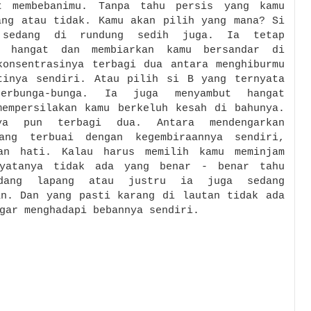
t membebanimu. Tanpa tahu persis yang kamu
ang atau tidak. Kamu akan pilih yang mana? Si
 sedang di rundung sedih juga. Ia tetap
n hangat dan membiarkan kamu bersandar di
konsentrasinya terbagi dua antara menghiburmu
atinya sendiri.
Atau pilih si B yang ternyata
erbunga-bunga. Ia juga menyambut hangat
mempersilakan kamu berkeluh kesah di bahunya.
nya pun terbagi dua. Antara mendengarkan
ang terbuai dengan kegembiraannya sendiri,
gan hati. Kalau harus memilih kamu meminjam
yatanya tidak ada yang benar - benar tahu
edang lapang atau justru ia juga sedang
an. Dan y
ang pasti karang di lautan tidak ada
gar menghadapi bebannya sendiri.