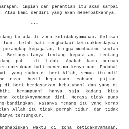
harapan, impian dan penantian itu akan sampai
. Atau kami sendiri yang akan menempatkannya.
***
edang berada di zona ketidaknyamanan. Gelisah
piluan. Lelah hati menghadapi ketidakberdayaan
h perangkap kegagalan, hingga membuatmu seolah
. Bertanya-tanya tentang kepastian, tentang
adang pahit di lidah. Apakah kamu pernah
ketidaksukaan hati menerima kenyataan. Padahal
apat,
yang sudah di beri Allah, semua itu adil
ng rasa, hasil keputusan, cobaan, pujian.
g di beri berdasarkan kebutuhan? dan yang di
ebihi kemampuan? hanya saja kadang kita
ona ketidaknyamanan diri. Merasa tidak puas
ng-bandingkan. Rasanya memang itu yang kerap
tlah Allah itu tidak pernah tidur, dan tidak
banya tersungkur.
enghabiskan waktu di zona ketidaknyamanan,