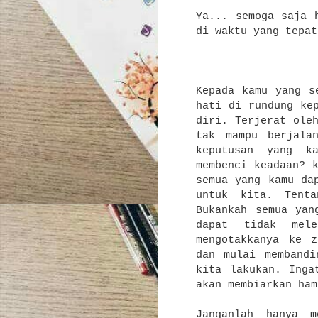
Ya... semoga saja 
di waktu yang tepat
Kepada kamu yang s
hati di rundung ke
diri. Terjerat ole
tak mampu berjalan
keputusan yang k
membenci keadaan? 
semua yang kamu d
untuk kita. Tenta
Bukankah semua yan
dapat tidak mel
mengotakkanya ke z
dan mulai membandi
kita lakukan. Inga
akan membiarkan ham
Janganlah hanya m