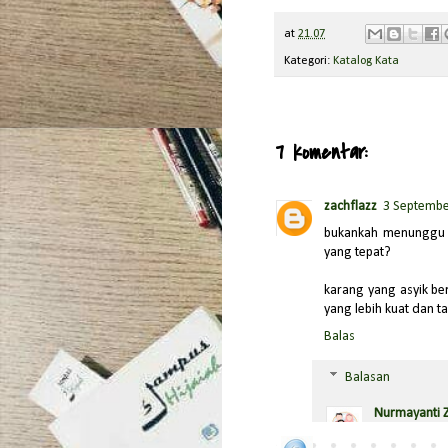
at
21.07
Kategori:
Katalog Kata
7 komentar:
zachflazz
3 Septembe
bukankah menunggu a
yang tepat?
karang yang asyik be
yang lebih kuat dan 
Balas
Balasan
Nurmayanti 
ehm, tapi ka