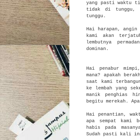
yang pasti waktu t
tidak di tunggu, 
tunggu.
Hai harapan, angin
kami akan terjatu
lembutnya permad
dominan.
Hai penabur mimpi
mana? apakah berak
saat kami terbangu
ke lembah yang sek
manik penghias hi
begitu merekah. Apa
Hai penantian, wak
apa sempat kami b
habis pada masany
Sudah pasti kali in