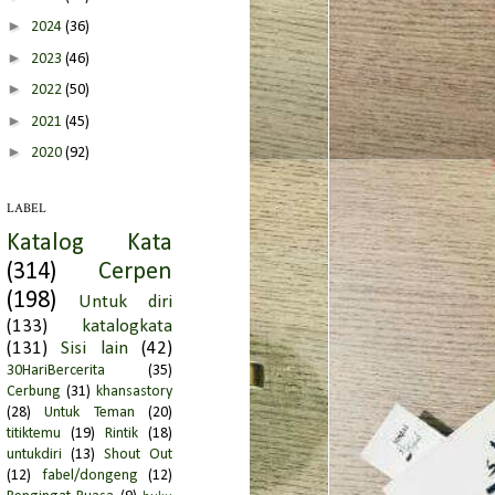
►
2024
(36)
►
2023
(46)
►
2022
(50)
►
2021
(45)
►
2020
(92)
►
2019
(66)
LABEL
►
2018
(95)
Katalog Kata
►
2017
(51)
(314)
Cerpen
►
2016
(149)
(198)
Untuk diri
►
2015
(39)
(133)
katalogkata
►
2014
(51)
(131)
Sisi lain
(42)
30HariBercerita
(35)
►
2013
(194)
Cerbung
(31)
khansastory
▼
2012
(152)
(28)
Untuk Teman
(20)
►
Desember
(7)
titiktemu
(19)
Rintik
(18)
untukdiri
(13)
Shout Out
►
November
(7)
(12)
fabel/dongeng
(12)
►