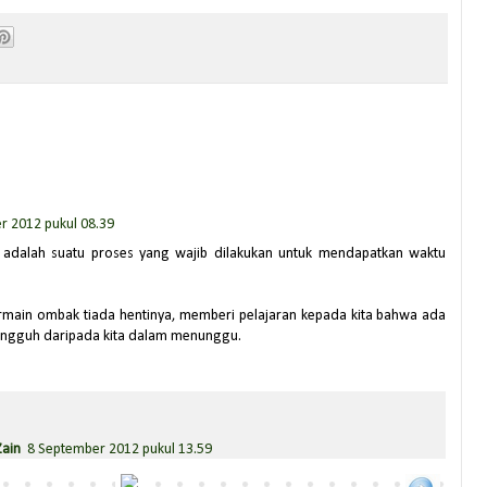
r 2012 pukul 08.39
dalah suatu proses yang wajib dilakukan untuk mendapatkan waktu
rmain ombak tiada hentinya, memberi pelajaran kepada kita bahwa ada
tangguh daripada kita dalam menunggu.
Zain
8 September 2012 pukul 13.59
dang waktu yang tepat itu datang tanpa ditunggu :D siapkan diri saja~