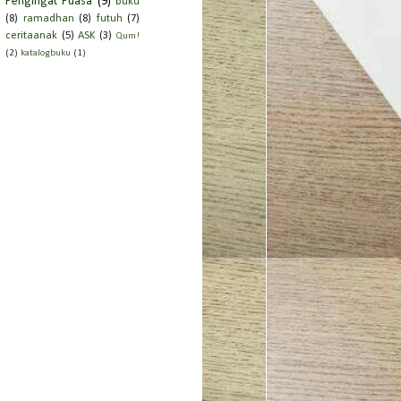
Oktober
(3)
Pengingat Puasa
(9)
buku
(8)
ramadhan
(8)
futuh
(7)
▼
September
(10)
ceritaanak
(5)
ASK
(3)
Qum!
Panggung Dunia
(2)
katalogbuku
(1)
Dua Kisah
Munajat Untuk Rasul
SITUS PORNO Yang
Di Akses!
[BUKAN]
Ada Apa Di Zaman
Ini?
Oh.... Media
Rintih Tanah Kepada
Awan
Lembaran Baru
Ada Yang Datang,
Peduli Dan
Menunggu
Masih Tentangmu
►
Agustus
(16)