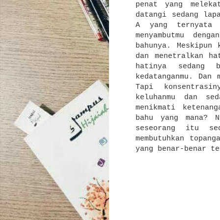
penat yang meleka
datangi sedang lap
A yang ternyata
menyambutmu denga
bahunya. Meskipun 
dan menetralkan h
hatinya sedang b
kedatanganmu. Dan 
Tapi konsentrasi
keluhanmu dan sed
menikmati ketenan
bahu yang mana?
N
seseorang itu s
membutuhkan topang
yang benar-benar te