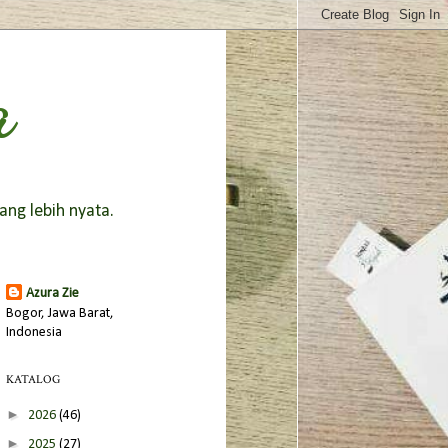
a
ang lebih nyata.
Azura Zie
Bogor, Jawa Barat,
Indonesia
KATALOG
►
2026
(46)
►
2025
(27)