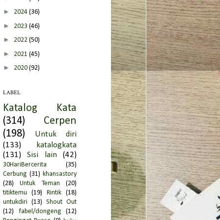
►
2024
(36)
►
2023
(46)
►
2022
(50)
►
2021
(45)
►
2020
(92)
►
2019
(66)
LABEL
►
2018
(95)
Katalog Kata
►
2017
(51)
(314)
Cerpen
►
2016
(149)
(198)
Untuk diri
►
2015
(39)
(133)
katalogkata
►
2014
(51)
(131)
Sisi lain
(42)
30HariBercerita
(35)
►
2013
(194)
Cerbung
(31)
khansastory
▼
2012
(152)
(28)
Untuk Teman
(20)
►
Desember
(7)
titiktemu
(19)
Rintik
(18)
untukdiri
(13)
Shout Out
►
November
(7)
(12)
fabel/dongeng
(12)
►