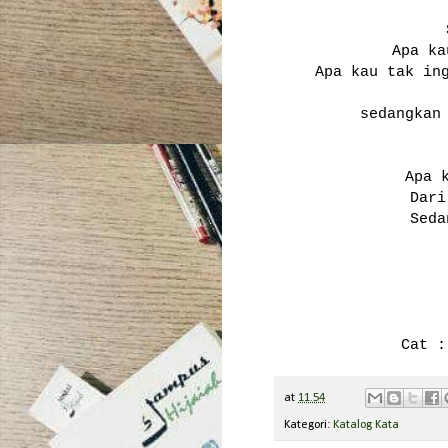
Apa ka
Apa kau tak in
sedangkan 
Apa 
Dari
Seda
Cat :
at
11.54
Kategori:
Katalog Kata