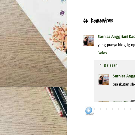
66 komentar:
Sarnisa Anggriani Kad
yang punya blog lg ngk
Balas
Balasan
Sarnisa Angg
oia ikutan s
Azura Zie
Baca posting
Sarnisa Angg