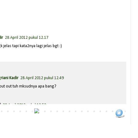
ir
28 April 2012 pukul 12.17
 jelas tapi kata2nya lagi jelas bgt :)
riani Kadir
28 April 2012 pukul 12.49
hout out tuh mksudnya apa bang?
28 April 2012 pukul 12.52
an yang dibawahnya deh niz, Blogger Shout OUt!
riani Kadir
28 April 2012 pukul 14.23