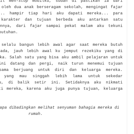
cil men-
stop
mobilku, sudah di pastikan ia dari
 oleh dua anak berseragam sekolah, mengingat fajar
... hampir tiap hari aku dapati mereka... para
 karakter dan tujuan berbeda aku antarkan satu
annya, dari fajar sampai pekat malam aku tekuni
butuhan.
 selalu bangun lebih awal agar saat mereka butuh
 ada, jauh lebih awal ku jemput rezekiku yang di
eka. Salah satu yang bisa aku ambil pelajaran untuk
ini datang dan pergi, naik turun menemui tujuan
-sama berjuang untuk diri dan keluarga mereka.
a yang mau singgah lebih lama untuk sekedar
ku, di balik setir ini. Setidaknya aku nikmati
ti mereka, karena aku juga punya tujuan, keluarga
apa dibad
ingkan melihat senyuman bahagia mereka di
rumah.