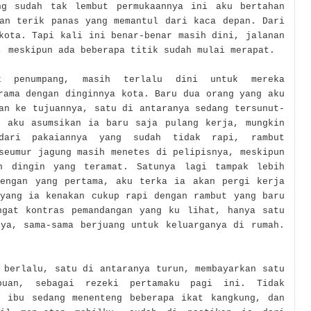
g sudah tak lembut permukaannya ini aku bertahan
han terik panas yang memantul dari kaca depan. Dari
kota. Tapi kali ini benar-benar masih dini, jalanan
, meskipun ada beberapa titik sudah mulai merapat.
k penumpang, masih terlalu dini untuk mereka
rama dengan dinginnya kota. Bar
u dua orang yang aku
an ke tujuannya, satu di antaranya sedang tersunut-
, aku asumsikan ia baru saja pulang kerja, mungkin
 dari pakaiannya yang sudah tidak rapi, rambut
seumur jagung masih menetes di pelipisnya, meskipun
n dingin yang teramat. Satunya lagi tampak lebih
dengan yang pertama, aku terka ia akan pergi kerja
 yang ia kenakan cukup rapi dengan rambut yang baru
ngat kontras pemandangan yang ku lihat, hanya satu
nya, sama-sama berjuang untuk keluarganya di rumah.
 berlalu, satu di antaranya turun, membayarkan satu
buan, sebagai rezeki pertamaku pagi ini. Tidak
u ibu sedang menenteng beberapa ikat kangkung, dan