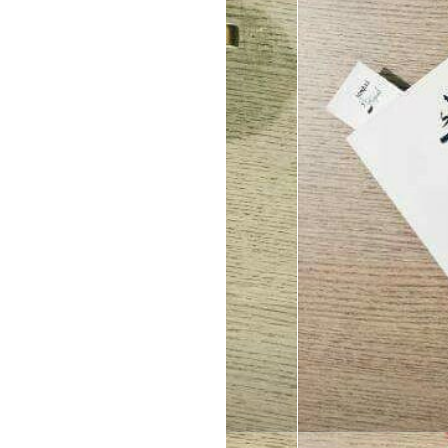
hati yang
menawarkan
garansi
kebahagiaan
KETIKA HATI TERIKAT
OLEH SATU JANJI
SUCI
DUNIA MENGELUH
AYAH TERIMA KASIH
[Terlalu] mudah
kecewa, cepat
menyimpulkan
MEREKAM KISAH
DENGAN
TULISAN
Peranku untuk
keluarga kecil di
rumah
Kenangan yang
bersenandung,
hati yang bicara
Kami KPK yang
belajar berbagi