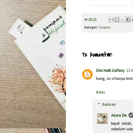
at
09.35
Kategori:
Cerpen
72 komentar:
Dini Haiti Zulfany
22 
bang, ini critanya te
Balas
Balasan
Azura Zie
tepat sekali
sebelum sub