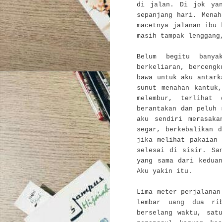
di jalan. Di jok yan
sepanjang hari. Mena
macetnya jalanan ibu
masih tampak lenggang
Belum begitu banya
berkeliaran, bercengk
bawa untuk aku antark
sunut menahan kantuk
melembur, terlihat
berantakan dan peluh 
aku sendiri merasaka
segar, berkebalikan 
jika melihat pakaian
selesai di sisir. Sa
yang sama dari kedua
Aku yakin itu.
Lima meter perjalanan
lembar uang dua ri
berselang waktu, sat