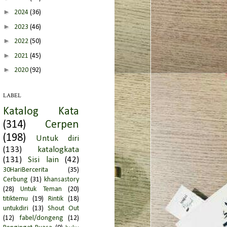
►
2024
(36)
►
2023
(46)
►
2022
(50)
►
2021
(45)
►
2020
(92)
►
2019
(66)
LABEL
►
2018
(95)
Katalog Kata
►
2017
(51)
(314)
Cerpen
►
2016
(149)
(198)
Untuk diri
►
2015
(39)
(133)
katalogkata
►
2014
(51)
(131)
Sisi lain
(42)
30HariBercerita
(35)
▼
2013
(194)
Cerbung
(31)
khansastory
►
Desember
(2)
(28)
Untuk Teman
(20)
►
November
(29)
titiktemu
(19)
Rintik
(18)
untukdiri
(13)
Shout Out
►
Oktober
(13)
(12)
fabel/dongeng
(12)
►