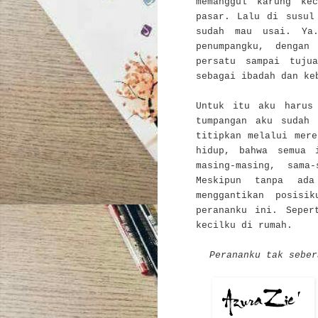
memanggul karung ke
pasar. Lalu di susul
sudah mau usai. Ya
penumpangku, dengan
persatu sampai tuju
sebagai ibadah dan ke
Untuk itu aku harus
tumpangan aku sudah
titipkan melalui mer
hidup, bahwa semua 
masing-masing, sama
Meskipun tanpa ad
menggantikan posisi
perananku ini. Seper
kecilku di rumah.
Perananku tak seber