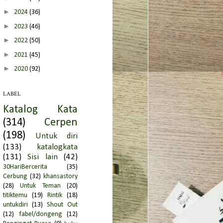
►
2024
(36)
►
2023
(46)
►
2022
(50)
►
2021
(45)
►
2020
(92)
►
2019
(66)
LABEL
►
2018
(95)
Katalog Kata
►
2017
(51)
(314)
Cerpen
▼
2016
(149)
(198)
Untuk diri
►
Desember
(1)
(133)
katalogkata
►
November
(3)
(131)
Sisi lain
(42)
►
Oktober
(2)
30HariBercerita
(35)
Cerbung
(32)
khansastory
►
September
(2)
(28)
Untuk Teman
(20)
►
Agustus
(5)
titiktemu
(19)
Rintik
(18)
untukdiri
(13)
Shout Out
►
Juli
(9)
(12)
fabel/dongeng
(12)
►