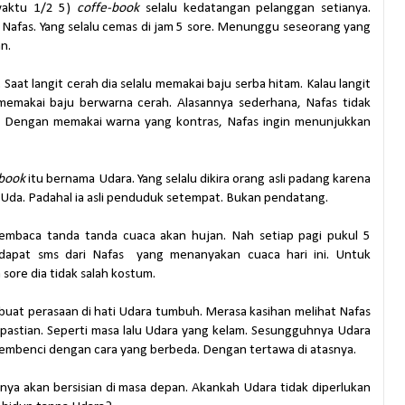
waktu 1/2 5)
coffe-book
selalu kedatangan pelanggan setianya.
afas. Yang selalu cemas di jam 5 sore. Menunggu seseorang yang
an.
Saat langit cerah dia selalu memakai baju serba hitam. Kalau langit
memakai baju berwarna cerah. Alasannya sederhana, Nafas tidak
. Dengan memakai warna yang kontras, Nafas ingin menunjukkan
-book
itu bernama Udara. Yang selalu dikira orang asli padang karena
da. Padahal ia asli penduduk setempat. Bukan pendatang.
membaca tanda tanda cuaca akan hujan. Nah setiap pagi pukul 5
dapat sms dari Nafas yang menanyakan cuaca hari ini. Untuk
sore dia tidak salah kostum.
buat perasaan di hati Udara tumbuh. Merasa kasihan melihat Nafas
pastian. Seperti masa lalu Udara yang kelam. Sesungguhnya Udara
embenci dengan cara yang berbeda. Dengan tertawa di atasnya.
nya akan bersisian di masa depan. Akankah Udara tidak diperlukan