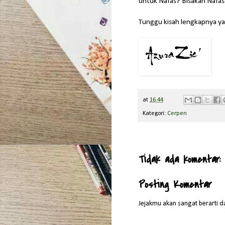
untuk Nafas? Bisakah Nafas
Tunggu kisah lengkapnya ya :
at
16.44
Kategori:
Cerpen
Tidak ada komentar:
Posting Komentar
Jejakmu akan sangat berarti da