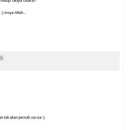
 hidup tanpa Udara?
) Insya Allah...
n tak akan pernah sia-sia :)